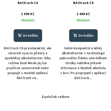
r
BACtrack C6
BACtrack C8
o
1 999 Kč
2 499 Kč
d
Skladem
Skladem
u
k
t
Do košíku
Do košíku
ů
BACtrack C6 je kompaktní, ale
Velmi kompaktní a lehký
zároveň vysoce přesný a
alkoholtester s technologií
spolehlivý alkoholtester. Díky
palivového článku vám během
režimu Dual-Mode jej lze
chvilky nabídne přesné
používat samostatně nebo
informace o hladině alkoholu
propojit s mobilní aplikací
v krvi. Po propojení s aplikací
BACtrack ve...
BACtrack...
2
položek celkem
O
v
l