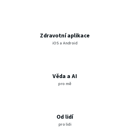
á
d
a
c
í
Zdravotní aplikace
p
iOS a Android
r
v
k
y
v
Věda a AI
ý
pro mě
p
i
s
u
Od lidí
pro lidi