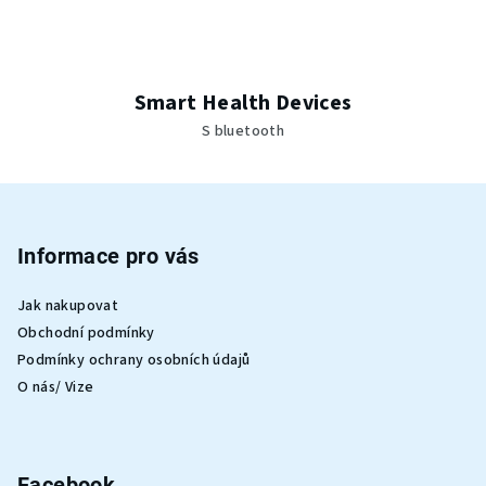
Smart Health Devices
S bluetooth
Z
á
p
Informace pro vás
a
Jak nakupovat
t
Obchodní podmínky
í
Podmínky ochrany osobních údajů
O nás/ Vize
Facebook