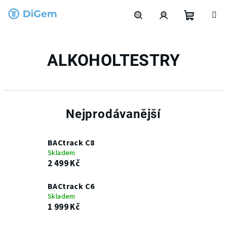
Přejít
na
obsah
Nákupní
Hledat
Přihlášení
ALKOHOLTESTRY
košík
Nejprodávanější
BACtrack C8
Skladem
2 499 Kč
BACtrack C6
Skladem
1 999 Kč