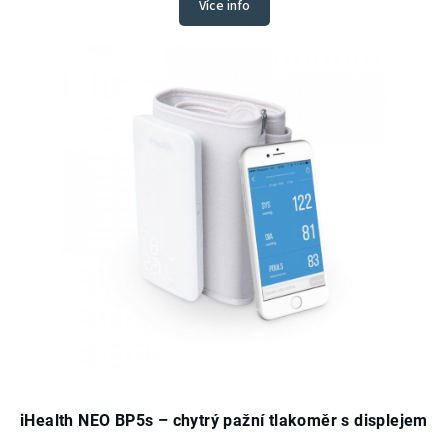
Více info
iHealth NEO BP5s – chytrý pažní tlakoměr s displejem