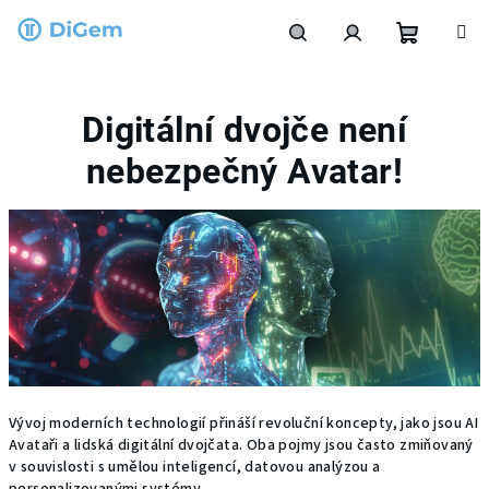
Přejít
na
obsah
Nákupní
Hledat
Přihlášení
Digitální dvojče není
košík
nebezpečný Avatar!
Vývoj moderních technologií přináší revoluční koncepty, jako jsou AI
Avataři a lidská digitální dvojčata. Oba pojmy jsou často zmiňovaný
v souvislosti s umělou inteligencí, datovou analýzou a