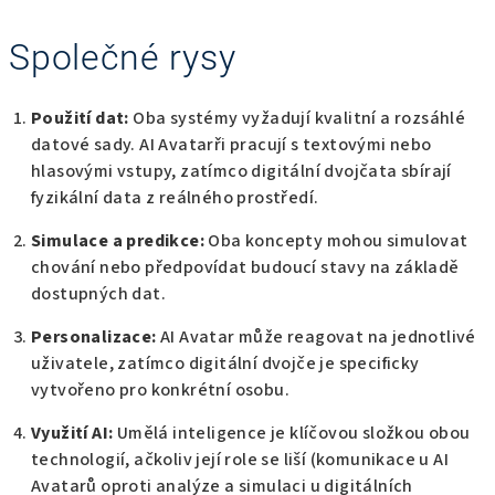
Společné rysy
Použití dat:
Oba systémy vyžadují kvalitní a rozsáhlé
datové sady. AI Avatarři pracují s textovými nebo
hlasovými vstupy, zatímco digitální dvojčata sbírají
fyzikální data z reálného prostředí.
Simulace a predikce:
Oba koncepty mohou simulovat
chování nebo předpovídat budoucí stavy na základě
dostupných dat.
Personalizace:
AI Avatar může reagovat na jednotlivé
uživatele, zatímco digitální dvojče je specificky
vytvořeno pro konkrétní osobu.
Využití AI:
Umělá inteligence je klíčovou složkou obou
technologií, ačkoliv její role se liší (komunikace u AI
Avatarů oproti analýze a simulaci u digitálních