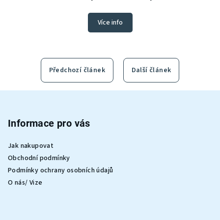
Více info
Předchozí článek
Další článek
Z
á
p
Informace pro vás
a
Jak nakupovat
t
Obchodní podmínky
í
Podmínky ochrany osobních údajů
O nás/ Vize